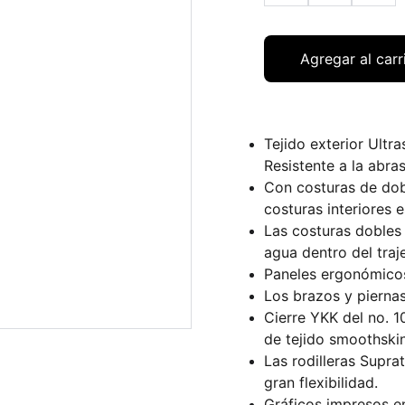
Agregar al carr
Tejido exterior Ultra
Resistente a la abras
Con costuras de dob
costuras interiores e
Las costuras dobles 
agua dentro del traje
Paneles ergonómico
Los brazos y pierna
Cierre YKK del no. 1
de tejido smoothskin
Las rodilleras Supra
gran flexibilidad.
Gráficos impresos en