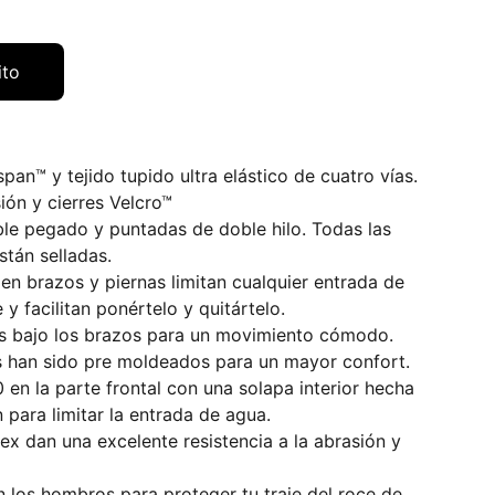
ito
span™ y tejido tupido ultra elástico de cuatro vías.
ión y cierres Velcro™
le pegado y puntadas de doble hilo. Todas las
stán selladas.
en brazos y piernas limitan cualquier entrada de
 y facilitan ponértelo y quitártelo.
s bajo los brazos para un movimiento cómodo.
s han sido pre moldeados para un mayor confort.
0 en la parte frontal con una solapa interior hecha
 para limitar la entrada de agua.
tex dan una excelente resistencia a la abrasión y
 los hombros para proteger tu traje del roce de